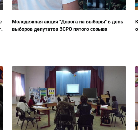
е
Молодежная акция "Дорога на выборы" в день
г.
выборов депутатов ЗСРО пятого созыва
о
8.09.2013г.
Г
п
и
2