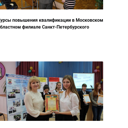
Курсы повышения квалификации в Московском
бластном филиале Санкт-Петербурского
уманитарного университета профсоюзов по
рограмме "Управление конфликтами в
збирательном процессе" с 15 по 19 апреля
013 г.