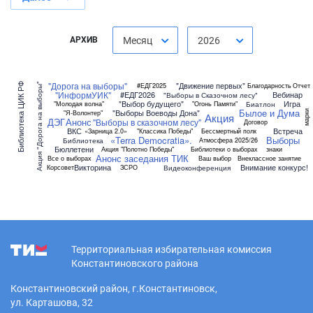
АРХИВ
Месяц
2026
"Дорога на выборы"
"Движение первых"
Акция "Дорога на выборы"
#ЕДГ2025
Благодарность
Отчет
Библиотека ЦИК РФ
"ИнформУИК"
#ЕДГ2026
Вебинар
"Выборы в Сказочном лесу"
"Выбор будущего"
Игра
Биатлон
"Молодая волна"
"Огонь Памяти"
Былое и Дума
"Выборы Воеводы Дона"
марки
"Я-Волонтер"
Акция
ДЭГ
Анонс
"Выборы в сказочном лесу"
Договор
ВКС
Встреча
«Зарница 2.0»
"Классика Победы"
Бессмертный полк
«Terra Democratia».
Выборы
Библиотека
Атмосфера 2025/26
Бюллетени
Акция "Полотно Победы"
Библиотеки о выборах
знаки
Анонс заседания ТИК
Все о выборах
Ваш выбор
Внеклассное занятие
Викторина
Внимание конкурс!
Видеоконференция
Корсовет
ЗСРО
Территориальная избирательная комиссия
Константиновского района
Константиновский район, г.Константиновск,
ул. Карташова, 32