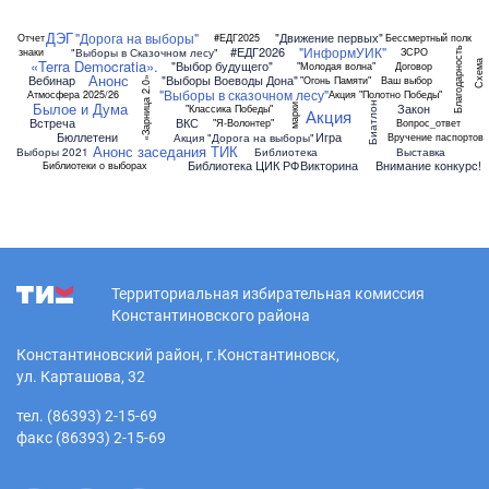
ДЭГ
"Дорога на выборы"
"Движение первых"
Отчет
#ЕДГ2025
Бессмертный полк
"ИнформУИК"
#ЕДГ2026
"Выборы в Сказочном лесу"
знаки
ЗСРО
Благодарность
«Terra Democratia».
Схема
"Выбор будущего"
"Молодая волна"
Договор
Анонс
Вебинар
"Выборы Воеводы Дона"
"Огонь Памяти"
Ваш выбор
«Зарница 2.0»
"Выборы в сказочном лесу"
Атмосфера 2025/26
Акция "Полотно Победы"
Былое и Дума
Биатлон
Закон
марки
"Классика Победы"
Акция
Встреча
ВКС
"Я-Волонтер"
Вопрос_ответ
Бюллетени
Игра
Акция "Дорога на выборы"
Вручение паспортов
Анонс заседания ТИК
Выборы 2021
Библиотека
Выставка
Библиотека ЦИК РФ
Викторина
Внимание конкурс!
Библиотеки о выборах
Территориальная избирательная комиссия
Константиновского района
Константиновский район, г.Константиновск,
ул. Карташова, 32
тел. (86393) 2-15-69
факс (86393) 2-15-69