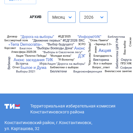
АРХИВ
Месяц
2026
"Дорога на выборы"
"ИнформУИК"
Библиотека
Договор
#ЕДГ2025
Списки
"Движение первых"
#ЕДГ2026
ВКС
Бессмертный полк
"Огонь Памяти"
Библиотека ЦИК РФ
Ваш выбор
«Terra Democratia».
"Классика Победы"
"Выбор будущего"
ЗСРО
«Зарница 2.0»
Анонс
"Выборы Воеводы Дона"
Биатлон
Корсовет
знаки
Акция
"Выборы в Сказочном лесу"
Атмосфера 2025/26
ДЭГ
Акция "Полотно Победы"
"Молодая волна"
Благодарность
Вебинар
Анонс заседания ТИК
Викторина
Округа
"Я-Волонтер"
Встреча
Игра
Акция "Дорога на выборы"
Все о выборах
ППЗ УИК
Былое и Дума
Софиум
Отчет
Библиотеки о выборах
Вопрос_ответ
Бюллетени
Выборы 2021
Видеоконференция
Внеклассное занятие
Территориальная избирательная комиссия
Константиновского района
Константиновский район, г.Константиновск,
ул. Карташова, 32