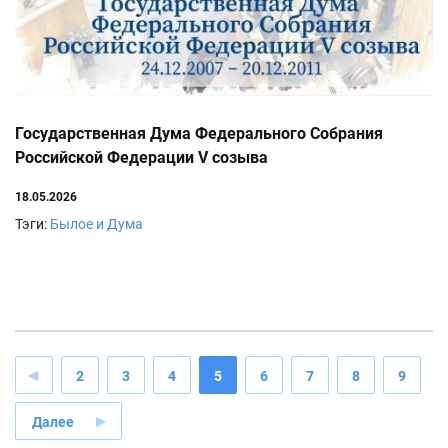
Государственная Дума Федерального Собрания
Российской Федерации V созыва
18.05.2026
Тэги:
Былое и Дума
2
3
4
5
6
7
8
9
Далее