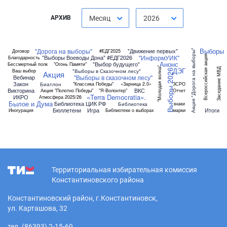
АРХИВ
Месяц
2026
Выборы
"Дорога на выборы"
"Движение первых"
Акция "Дорога на выборы"
Договор
#ЕДГ2025
"ИнформУИК"
"Выборы Воеводы Дона"
#ЕДГ2026
Всероссийская акция
Благодарность
Анонс
"Выбор будущего"
Бессмертный полк
"Огонь Памяти"
"Молодая волна"
ДЭГ
Заседание МВД
"Выборы в Сказочном лесу"
Ваш выбор
Выборы 2026
Акция
"Выборы в сказочном лесу"
Вебинар
Закон
Биатлон
"Классика Победы"
«Зарница 2.0»
ЗСРО
Викторина
ВКС
Акция "Полотно Победы"
"Я-Волонтер"
Отчет
«Terra Democratia».
ИКРО
Атмосфера 2025/26
Былое и Дума
Библиотека ЦИК РФ
Библиотека
знаки
Бюллетени
Игра
Итоги
Иногурация
Библиотеки о выборах
марки
Территориальная избирательная комиссия
Константиновского района
Константиновский район, г.Константиновск,
ул. Карташова, 32
тел. (86393) 2-15-69