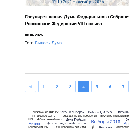
Государственная Дума Федерального Собрани
Российской Федерации VIII созыва
08.06.2026
Тэги:
Былое и Дума
1
2
3
4
5
6
7
Закон о выборах
Вебина
Выборы ГДФСРФ
Информация ЦИК РФ
Интересные факты
Голосование вне помещения
Вручение паспортов
Б
День Победы
Б
ЦИК
Избирательный цикл
Выборы 2016
Ан
Митинг
День молодого избирателя
Выставка
Конституция РФ
День народного единства
Внеклассно