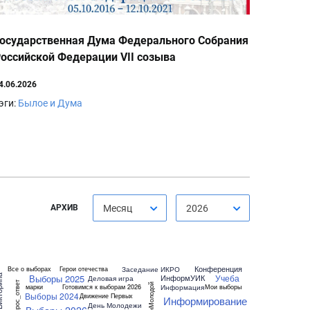
осударственная Дума Федерального Собрания
оссийской Федерации VII созыва
4.06.2026
эги:
Былое и Дума
АРХИВ
Месяц
2026
Конференция
Заседание ИКРО
Все о выборах
Герои отечества
Выборы 2025
Учеба
ИнформУИК
рина
Деловая игра
Вопрос_ответ
ДонМолодой
Информация
марки
Готовимся к выборам 2026
Мои выборы
Выборы 2024
Движение Первых
Информирование
День Молодежи
Выборы 2026