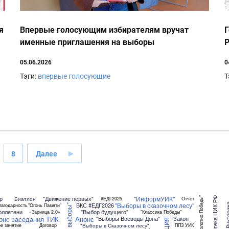
я
Впервые голосующим избирателям вручат
Г
именные приглашения на выборы
Р
05.06.2026
0
Тэги:
впервые голосующие
Т
8
Далее
"ИнформУИК"
р
"Движение первых"
Акция "Полотно Победы"
Биатлон
#ЕДГ2025
Отчет
Библиотека ЦИК РФ
"Выборы в сказочном лесу"
ВКС
#ЕДГ2026
Викто
лагодарность
"Огонь Памяти"
юллетени
"Выбор будущего"
«Зарница 2.0»
"Классика Победы"
онс заседания ТИК
Анонс
"Выборы Воеводы Дона"
Закон
Акция
"Выборы в Сказочном лесу"
е занятие
Договор
ППЗ УИК