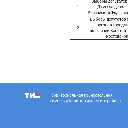
Выборы депутатов
1.
Думы Федераль
Российской Федерац
Выборы депутатов 
органов городск
2.
поселений Констан
Ростовско
Территориальная избирательная
комиссия Константиновского района