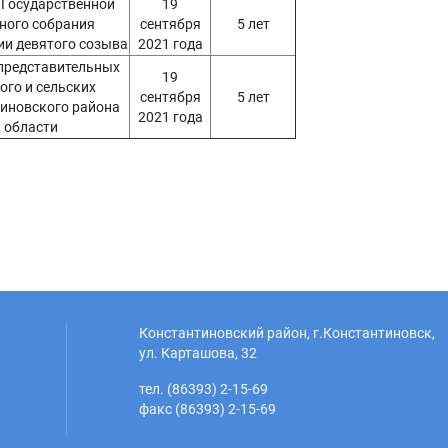
 Государственной
19
ного собрания
сентября
5 лет
ии девятого созыва
2021 года
представительных
19
ого и сельских
сентября
5 лет
тиновского района
2021 года
й области
Константиновский район, г.Константиновск,
ул. Карташова, 32
тел. (86393) 2-15-69
факс (86393) 2-15-69