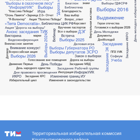
День молодого избирателя
"Выборы в сказочном лесу"
Биатлон
Выборы ГДФСРФ
знаки
Выборы
"ИнформУИК"
Библиотека
Выборы 2016
Виртуальная выставка
Игра
"Классика Победы"
Благодарность
"Огонь Памяти"
«Зарница 2.0»
Отчет
Ваш выбор
Выдвижение
"Я-Волонтер"
Акция "Полотно Победы"
Вопрос_ответ
«Terra Democratia».
Библиотека ЦИК РФ
Корсовет
Герои отечества
Акция "Дорога на выборы"
Вручение паспортов
Готовимся к выборам 2026
Вебинар
Анонс заседания ТИК
ДЭГ
День Молодежи
Все о выборах
Заседание ИКРО
Викторина
Встреча
Выборы 2024
марки
Документы
Выборы 2025
Видеоконференция
ДонМолодой
Заседание
Деловая игра
Внеклассное занятие
Выборы Губернатора РО
Внимание конкурс!
Заседание ЭК
Договор
Выборы депутатов ЗСРО
Всероссийская акция
ППЗ УИК
Выборы 2026
Закон о выборах
Софиум
Учеба
Голосование вне помещения
Дорога на выборы
День Победы
Движение Первых
Заседание МВД
Заседание Рабочей группы
День народного единства
ИнформУИК
Дни правового просвещения
Иногурация
ИКРО
Изменение границ ИУ
Заседание КРС
Избирательный цикл
Изменения в законодательстве
Территориальная избирательная комиссия
Константиновского района