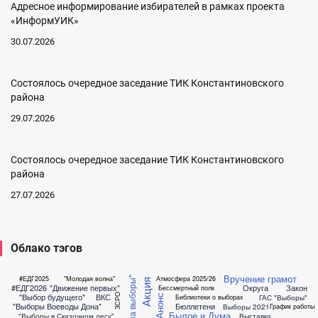
Адресное информирование избирателей в рамках проекта
«ИнформУИК»
30.07.2026
Состоялось очередное заседание ТИК Константиновского
района
29.07.2026
Состоялось очередное заседание ТИК Константиновского
района
27.07.2026
Облако тэгов
Вручение грамот
#ЕДГ2025
"Молодая волна"
Атмосфера 2025/26
"Дорога на выборы"
Акция
#ЕДГ2026
"Движение первых"
Округа
Закон
Бессмертный полк
"Выбор будущего"
ВКС
ЗСРО
ГАС "Выборы"
Библиотеки о выборах
Анонс
"Выборы Воеводы Дона"
Бюллетени
Выборы 2021
График работы
Былое и Дума
"Выборы в Сказочном лесу"
Выставка