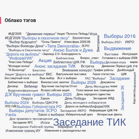
Облако тэгов
"Движение первых"
Игра
#ЕДГ2025
Акция "Полотно Победы"
Выборы 2016
"Выборы в сказочном лесу"
#ЕДГ2026
Бюллетени
Викторина
"Выбор будущего"
ИКРО
Выборы 2021
"Огонь Памяти"
Атмосфера 2025/26
«Terra Democratia».
"Выборы Воеводы Дона"
ЗСРО
Выдвижение
Анонс
Былое и Дума
"Выборы в Сказочном лесу"
"Дорога на выборы"
Выставка
«Зарница 2.0»
Благодарность
Иногурация
"ИнформУИК"
Библиотека
Вопрос_ответ
Готовимся к выборам 2026
Акция
Выборы
Библиотека ЦИК РФ
Деловая игра
"Классика Победы"
марки
Анонс заседания ТИК
Встреча
ЦИК РФ
"Молодая волна"
Движение Первых
Внимание конкурс!
Биатлон
"Я-Волонтер"
График работы
ДонМолодой
ВКС
Акция "Дорога на выборы"
Виртуальная выставка
Герои отечества
ЦИК
Информация
Заседание
ГАС "Выборы"
Бессмертный полк
Ваш выбор
Все о выборах
Выборы 2026
Библиотеки о выборах
Внеклассное занятие
Документы
Вебинар
День Молодежи
Договор
Вручение паспортов
Отчет
знаки
Заседание ЭК
Видеоконференция
Всероссийская акция
Голосование вне помещения
ДЭГ
Вручение грамот
Выборы 2025
Корсовет
День народного единства
Округа
Закон
День Победы
Заседание МВД
Выборы 2024
Выборы ГДФСРФ
День молодого избирателя
Выборы Губернатора РО
ИнформУИК
ППЗ УИК
Дорога на выборы
Выборы депутатов ЗСРО
Заседание ИКРО
Информация ЦИК РФ
Учеба
Закон о выборах
Избирательный цикл
Интересные факты
Заседание ТИК
Дни правового просвещения
Итоги
Заседание КРС
Марафон
Заседание Рабочей группы
Изменение границ ИУ
Изменения в законодательстве