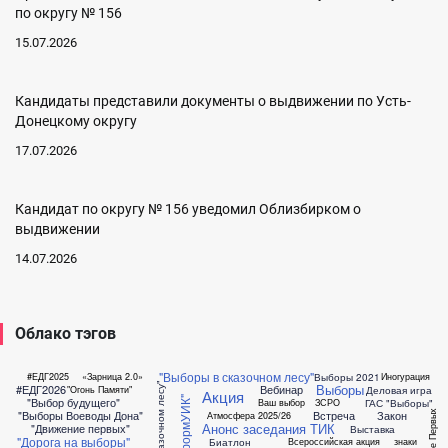
по округу № 156
15.07.2026
Кандидаты представили документы о выдвижении по Усть-
Донецкому округу
17.07.2026
Кандидат по округу № 156 уведомил Облизбирком о
выдвижении
14.07.2026
Облако тэгов
"Выборы в сказочном лесу"
Выборы 2021
#ЕДГ2025
«Зарница 2.0»
Иногурация
"Выборы в Сказочном лесу"
Выборы
#ЕДГ2026
Вебинар
Деловая игра
"Огонь Памяти"
Акция
"ИнформУИК"
"Выбор будущего"
ГАС "Выборы"
Ваш выбор
ЗСРО
"Выборы Воеводы Дона"
Встреча
Закон
Движение Первых
Атмосфера 2025/26
Анонс заседания ТИК
"Движение первых"
Выставка
"Дорога на выборы"
Биатлон
Всероссийская акция
знаки