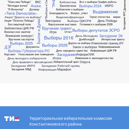
ВКС
Библиотека
"Классика Победы"
Все о выборах
График работы
Анонс
Выборы 2024
Бюллетени
ИКРО
"Молодая волна"
"Я-Волонтер"
Договор
Библиотеки о выборах
Выдвижение
«Terra Democratia».
Заседание КРС
Благодарность
Вопрос_ответ
Акция "Дорога на выборы"
Видеоконференция
Герои отечества
марки
Викторина
День Победы
Выборы ГДФСРФ
Акция "Полотно Победы"
Былое и Дума
Бессмертный полк
Виртуальная выставка
Готовимся к выборам 2026
Вручение грамот
Библиотека ЦИК РФ
Выборы депутатов ЗСРО
Игра
Внеклассное занятие
Отчет
Заседание ЭК
Внимание конкурс!
День Молодежи
Выборы 2016
Вручение паспортов
ДонМолодой
Интересные факты
Выборы 2025
Изменение границ ИУ
Дорога на выборы
Выборы 2026
ДЭГ
Закон о выборах
Документы
Информирывание
Выборы Губернатора РО
День народного единства
Информация ЦИК РФ
Заседание
ИнформУИК
Корсовет
Голосование вне помещения
Итоги
День молодого избирателя
Изменения в законодательстве
Округа
Дни правового просвещения
Избирательный цикл
Заседание ИКРО
Заседание Рабочей группы
Марафон
Информация
Заседание МВД
Территориальная избирательная комиссия
Константиновского района