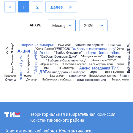
1
2
Далее
АРХИВ
Месяц
2026
"Дорога на выборы"
"Движение первых"
Акция "Полотно Победы"
Биатлон
#ЕДГ2025
Библиотека ЦИК РФ
"Выборы в сказочном лесу"
#ЕДГ2026
ЗСРО
"Огонь Памяти"
Отчет
Акция
Анонс
«Terra Democratia».
"ИнформУИК"
"Выбор будущего"
"Выборы Воеводы Дона"
Вебинар
"Молодая волна"
Благодарность
Былое и Дума
"Выборы в Сказочном лесу"
Атмосфера 2025/26
«Зарница 2.0»
"Классика Победы"
Бессмертный полк
знаки
Анонс заседания ТИК
ВКС
"Я-Волонтер"
ДЭГ
Игра
Акция "Дорога на выборы"
Все о выборах
Закон
Библиотека
Корсовет
марки
Ваш выбор
Внеклассное занятие
Округа
Видеоконференция
Договор
Библиотеки о выборах
Вопрос_ответ
Территориальная избирательная комиссия
Константиновского района
Константиновский район, г.Константиновск,