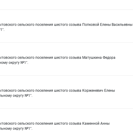
очтовского сельского поселения шестого созыва Попковой Елены Васильевны
1".
очтовского сельского поселения шестого созыва Матушкина Федора
ому округу №1".
очтовского сельского поселения шестого созыва Корженевич Елены
ьному округу №1".
очтовского сельского поселения шестого созыва Каменной Анны
ьному округу №1".