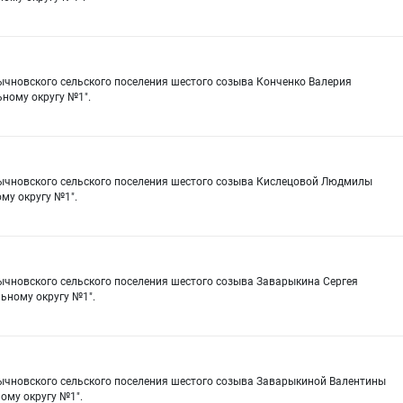
ычновского сельского поселения шестого созыва Конченко Валерия
ному округу №1".
тычновского сельского поселения шестого созыва Кислецовой Людмилы
му округу №1".
ычновского сельского поселения шестого созыва Заварыкина Сергея
ьному округу №1".
тычновского сельского поселения шестого созыва Заварыкиной Валентины
ому округу №1".