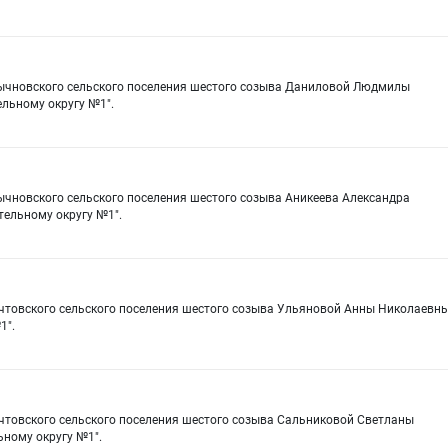
тычновского сельского поселения шестого созыва Даниловой Людмилы
льному округу №1".
ычновского сельского поселения шестого созыва Аникеева Александра
ельному округу №1".
очтовского сельского поселения шестого созыва Ульяновой Анны Николаевн
1".
очтовского сельского поселения шестого созыва Сальниковой Светланы
ному округу №1".